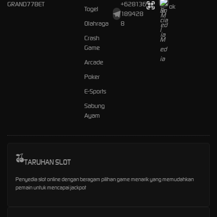
GRAND77BET
+628136
ok
Togel
189428
Olahraga
8
Crash
Game
Arcade
Poker
E-Sports
Sabung
Ayam
TARUHAN SLOT
Penyedia slot online dengan beragam pilihan game menarik yang memudahkan
pemain untuk mencapai jackpot