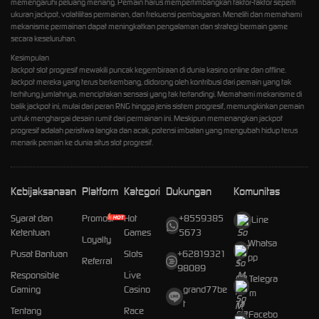
memengaruhi peluang menang. Pemain harus mempertimbangkan faktor-faktor seperti
ukuran jackpot, volatilitas permainan, dan frekuensi pembayaran. Meneliti dan memahami
mekanisme permainan dapat meningkatkan pengalaman dan strategi bermain game
secara keseluruhan.
Kesimpulan
Jackpot slot progresif mewakili puncak kegembiraan di dunia kasino online dan offline.
Jackpot mereka yang terus berkembang, didorong oleh kontribusi dari pemain yang tak
terhitung jumlahnya, menciptakan sensasi yang tak tertandingi. Memahami mekanisme di
balik jackpot ini, mulai dari peran RNG hingga jenis sistem progresif, memungkinkan pemain
untuk menghargai desain rumit dari permainan ini. Meskipun memenangkan jackpot
progresif adalah peristiwa langka dan acak, potensi imbalan yang mengubah hidup terus
menarik pemain ke dunia situs slot progresif.
Kebijaksanaan
Platform
Kategori
Dukungan
Komunitas
Syarat dan
Promosi
Hot
+8559385
Line
Ketentuan
Games
5673
Loyalty
Whatsa
Pusat Bantuan
Slots
+62819321
pp
Referral
98089
Responsible
Live
Telegra
Gaming
Casino
grand77be
m
t
Tentang
Race
Facebo