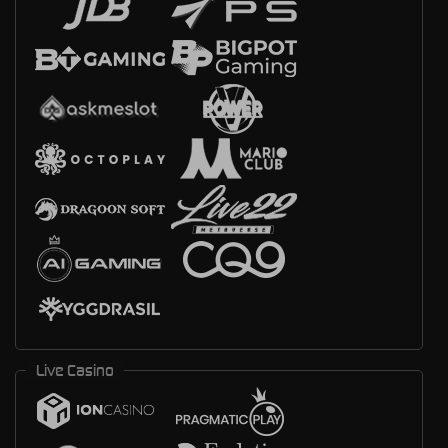
Live Casino