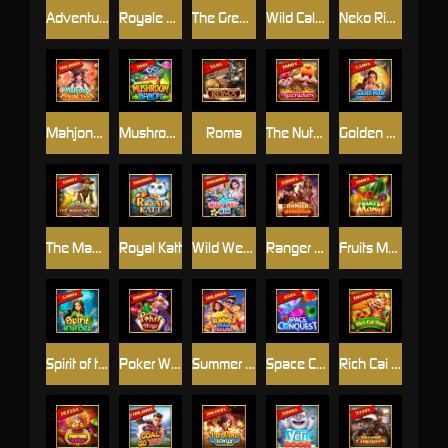
Adventure To The West
Royale House
The Great Safari
Wild Calavera
Neko Riches
Mahjong Princess
Mushroom Bandit
Roma
The Nutcrackers
Golden Moon Empire
The Maya Myth
Royal Katt
Wild Wet Win
Ranger Showdown
Fruits Mania
Spirit of the Sea
Poker Ways
Summer Splash Paradise
Space Conquest
Rich Cai Shen