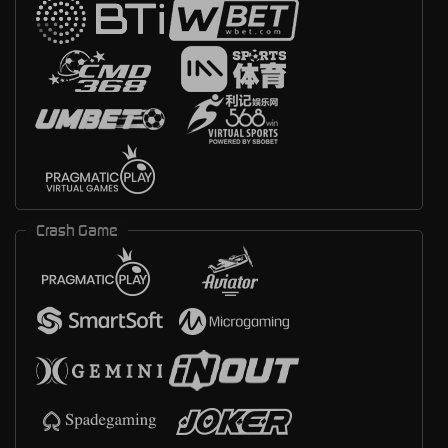
Crash Game