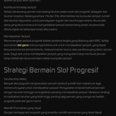
apakah jackpot akan diperoleh.
Kontribusi terhadap Jackpot
Setiap kali seorang pemain memasang taruhan pada mesin slot progresif, sebagian dari
taruhan tersebut, biasanya antara 1% dan 5%, ditambahkan ke kumpulan jackpot. Jumlah
sisa taruhan digunakan untuk pembayaran reguler dan keuntungan kasino. Akumulasi
dana yang terus menerus ini menyebabkan jackpot berkembang pesat, terutama bila
dihubungkan ke beberapa mesin atau kasino.
Mendapatkan Jackpot
Memenangkan jackpot progresif adalah peristiwa langka yang didorong oleh RNG. Setiap
permainan
slot gacor
mempunyai kriteria unik untuk mendapatkan jackpot, yang dapat
berupa kombinasi simbol tertentu, hasil permainan bonus, atau peristiwa yang dipicu secara
acak. Daya tarik untuk mendapatkan jackpot yang mengubah hidup membuat pemain
tetap terlibat dan terus memberi makan kumpulan jackpot.
Strategi Bermain Slot Progresif
Taruhan Koin Maks
Banyak slot progresif mengharuskan pemain bertaruh jumlah koin maksimum agar
memenuhi syarat untuk mendapatkan jackpot. Persyaratan ini berarti bahwa bermain
dengan taruhan tertinggi meningkatkan peluang mendapatkan jackpot. Meskipun strategi
ini melibatkan taruhan yang lebih tinggi, penting bagi pemain yang mengincar hadiah
progresif pada slot gacor hari ini.
Memilih Permainan yang Tepat
Dengan berbagai slot progresif yang tersedia, memilih permainan yang tepat dapat