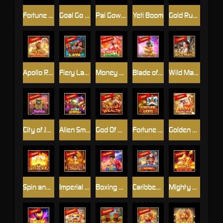
Fortune Jewels III
Goal Go Win
Pai Gow Ways
Yeti Boom
Gold Rush Cowboys
Apollo Ray of Luck
Fiery Lava
Money Empire
Blade of Fortune
Wild Mafia
City of Jewels
Alien Smash
God Of Wealth
Fortune Lions
Golden Horse Ride
Spin and Win
Imperial Majesty
Boxing Fury
Caribbean Riches
Mighty Sevens