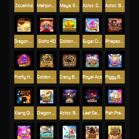
Zeustrike
Mahjong Roar
Maya: Elemental Totem
Aztec: Gold Temple
Aztec: Bonus Hunt 2
Dragon Chi’s Quest
Slotto 4D
Golden Football
Sugar Crush
Rhapsody of Muertos
Firefly Hunter
Golden Egypt
Crazy Bounty
Royal Ace
Piggy Bank Gold
Xiang Qi Ways 2
Dragon Chi's Quest 2
Aztec: Bonus Hunt
Last Samurai
Fish Prawn Crab Bonanza