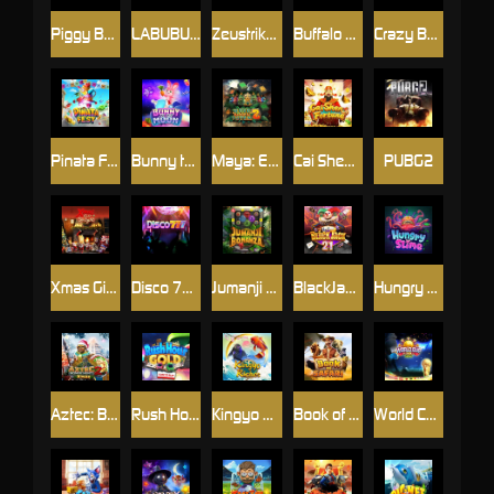
Piggy Bank Gold 2
LABUBU: Fall In Wild
Zeustrike Xmas
Buffalo Rush
Crazy Bounty: Jackpot
Pinata Fest
Bunny to the Moon
Maya: Elemental Totem 2
Cai Shen Fortune
PUBG2
Xmas Gift Delight
Disco 777
Jumanji Bonanza
BlackJack21
Hungry Slime
Aztec: Bonus Hunt 2 Xmas
Rush Hour Gold
Kingyo Riches
Book of Safari
World Cup Final