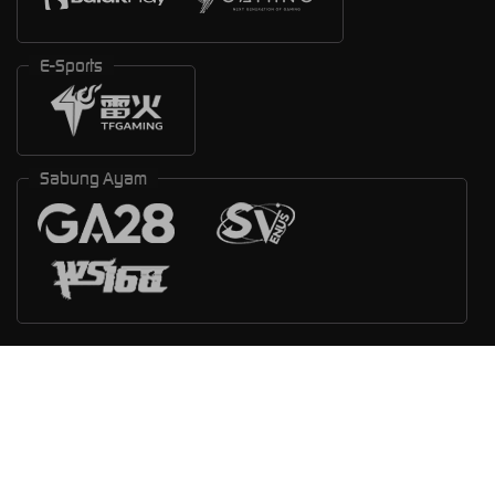
E-Sports
Sabung Ayam