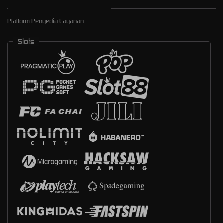
Platform Penyedia Layanan
Slots