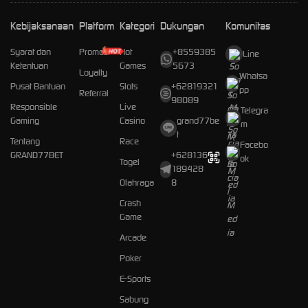
Kebijaksanaan
Platform
Kategori
Dukungan
Komunitas
Syarat dan
Promosi
Hot
+8559385
Line
Ketentuan
Games
5673
Loyalty
Whatsa
Pusat Bantuan
Slots
+62819321
pp
Referral
98089
Responsible
Live
Telegra
Gaming
Casino
grand77be
m
t
Tentang
Race
Facebo
GRAND77BET
+628136
ok
Togel
189428
Olahraga
8
Crash
Game
Arcade
Poker
E-Sports
Sabung