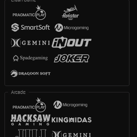
Arcade