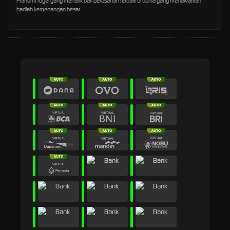
Platform togel yang menarik dari perusahan terbaik di dunia yang menawarkan
hadiah kemenangan besar