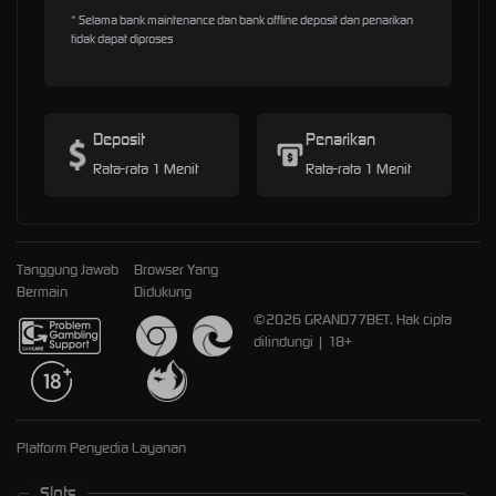
* Selama bank maintenance dan bank offline deposit dan penarikan
tidak dapat diproses
Deposit
Penarikan
Rata-rata 1 Menit
Rata-rata 1 Menit
Tanggung Jawab
Browser Yang
Bermain
Didukung
©2026 GRAND77BET. Hak cipta
dilindungi | 18+
Platform Penyedia Layanan
Slots