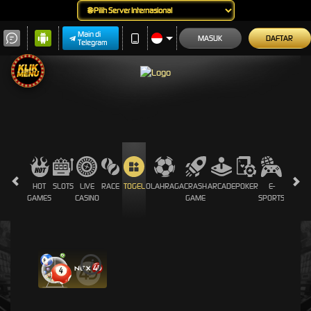
Main di
MASUK
DAFTAR
Telegram
HOT
SLOTS
LIVE
RACE
TOGEL
OLAHRAGA
CRASH
ARCADE
POKER
E-
SABUN
GAMES
CASINO
GAME
SPORTS
AYAM
i