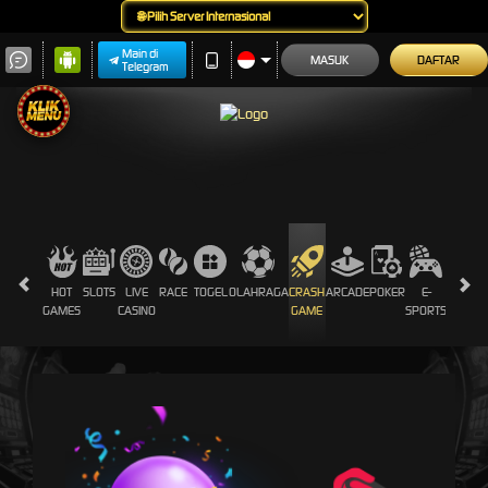
Main di
MASUK
DAFTAR
Telegram
HOT
SLOTS
LIVE
RACE
TOGEL
OLAHRAGA
CRASH
ARCADE
POKER
E-
SABUN
GAMES
CASINO
GAME
SPORTS
AYAM