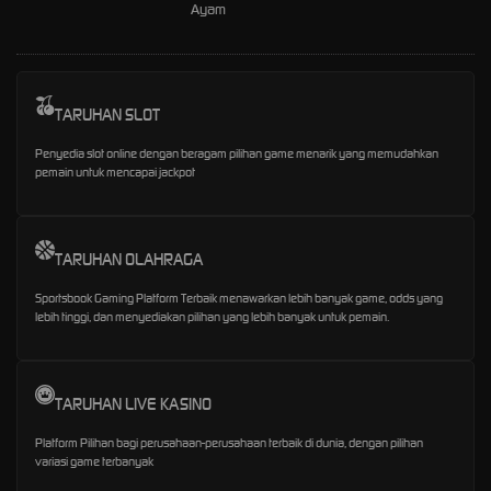
Ayam
TARUHAN SLOT
Penyedia slot online dengan beragam pilihan game menarik yang memudahkan
pemain untuk mencapai jackpot
TARUHAN OLAHRAGA
Sportsbook Gaming Platform Terbaik menawarkan lebih banyak game, odds yang
lebih tinggi, dan menyediakan pilihan yang lebih banyak untuk pemain.
TARUHAN LIVE KASINO
Platform Pilihan bagi perusahaan-perusahaan terbaik di dunia, dengan pilihan
variasi game terbanyak