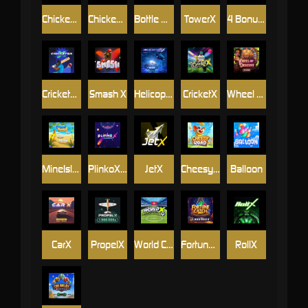
ChickenWays
Chicken Highway
Bottle Mania
TowerX
4 Bonuses Bonanza
CricketerX
Smash X
HelicopterX
CricketX
Wheel Of Destiny
MineIsland
PlinkoXClassic
JetX
Cheesy Road
Balloon
CarX
PropelX
World Champion X
Fortune Catch
RollX