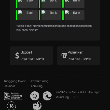
* Selama bank maintenance dan bank offline deposit dan penarikan
tidak dapat diproses
Deposit
Penarikan
Rata-rata 1 Menit
Rata-rata 1 Menit
Tanggung Jawab
Browser Yang
Bermain
Didukung
©2026 GRAND77BET. Hak cipta
dilindungi | 18+