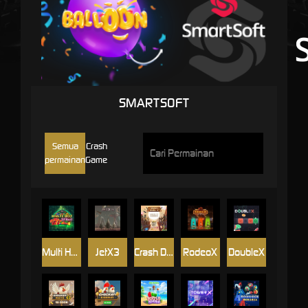
SMARTSOFT
Semua
Crash
permainan
Game
Multi Hot Wheel
JetX3
Crash Duel X
RodeoX
DoubleX