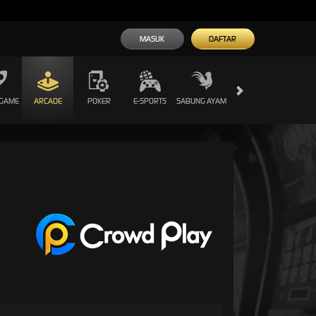
MASUK
DAFTAR
 GAME
ARCADE
POKER
E-SPORTS
SABUNG AYAM
PROMOSI