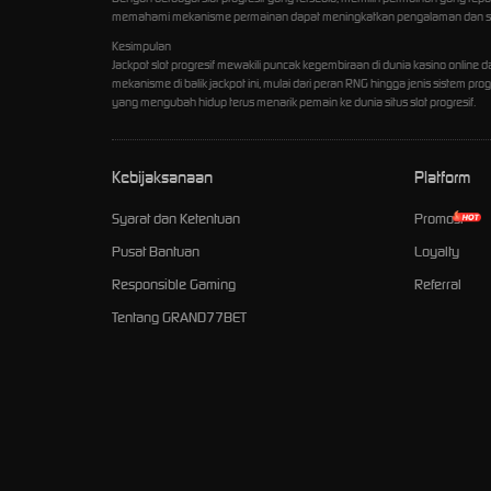
memahami mekanisme permainan dapat meningkatkan pengalaman dan str
Kesimpulan
Jackpot slot progresif mewakili puncak kegembiraan di dunia kasino online 
mekanisme di balik jackpot ini, mulai dari peran RNG hingga jenis sistem 
yang mengubah hidup terus menarik pemain ke dunia situs slot progresif.
Kebijaksanaan
Platform
Syarat dan Ketentuan
Promosi
Pusat Bantuan
Loyalty
Responsible Gaming
Referral
Tentang GRAND77BET