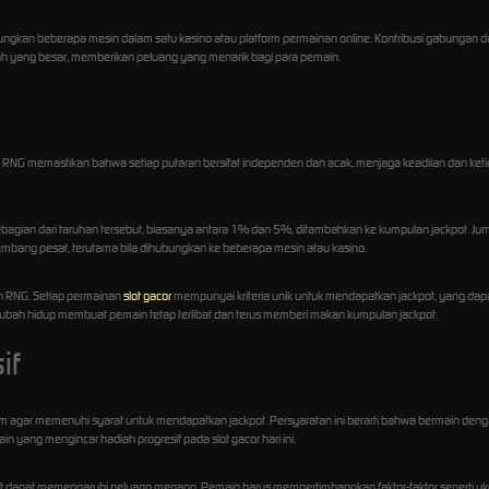
ghubungkan beberapa mesin dalam satu kasino atau platform permainan online. Kontribusi gabunga
umlah yang besar, memberikan peluang yang menarik bagi para pemain.
RNG memastikan bahwa setiap putaran bersifat independen dan acak, menjaga keadilan dan keti
sebagian dari taruhan tersebut, biasanya antara 1% dan 5%, ditambahkan ke kumpulan jackpot. J
mbang pesat, terutama bila dihubungkan ke beberapa mesin atau kasino.
eh RNG. Setiap permainan
slot gacor
mempunyai kriteria unik untuk mendapatkan jackpot, yang dapat
gubah hidup membuat pemain tetap terlibat dan terus memberi makan kumpulan jackpot.
if
m agar memenuhi syarat untuk mendapatkan jackpot. Persyaratan ini berarti bahwa bermain deng
ain yang mengincar hadiah progresif pada slot gacor hari ini.
at dapat memengaruhi peluang menang. Pemain harus mempertimbangkan faktor-faktor seperti ukura