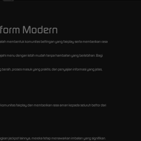
atform Modern
dalah membentuk komunitas bettingan yang fairplay serta memberikan rasa
ajahi menu dengan lebih mudah tanpa hambatan yang berlebihan. Bagi
rsih, proses masuk yang praktis, dan penyajian informasi yang jelas,
komunitas fairplay dan memberikan rasa aman kepada seluruh bettor dari
ingkan jackpot lainnya, mereka tetap menawarkan imbalan yang signifikan.