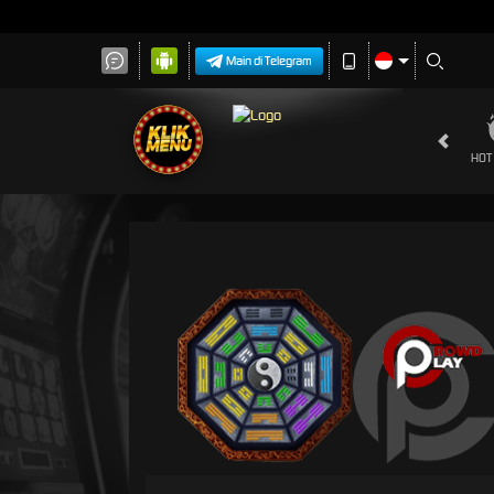
Main di Telegram
HOT