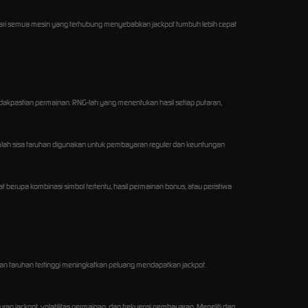
n dari semua mesin yang terhubung menyebabkan jackpot tumbuh lebih cepat
dakpastian permainan. RNG-lah yang menentukan hasil setiap putaran,
umlah sisa taruhan digunakan untuk pembayaran reguler dan keuntungan
 berupa kombinasi simbol tertentu, hasil permainan bonus, atau peristiwa
an taruhan tertinggi meningkatkan peluang mendapatkan jackpot.
n jackpot, volatilitas permainan, dan frekuensi pembayaran. Meneliti dan